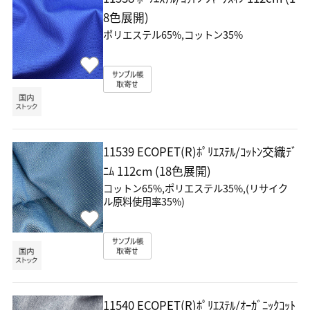
8色展開)
ポリエステル65%,コットン35%
11539 ECOPET(R)ﾎﾟﾘｴｽﾃﾙ/ｺｯﾄﾝ交織ﾃﾞ
ﾆﾑ
112cm (18色展開)
コットン65%,ポリエステル35%,(リサイク
ル原料使用率35%)
11540 ECOPET(R)ﾎﾟﾘｴｽﾃﾙ/ｵｰｶﾞﾆｯｸｺｯﾄ