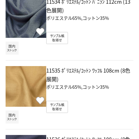
11534 ﾎﾟﾘｴｽﾃﾙ/ｺｯﾄﾝ ﾊﾞﾆﾗﾝ
112cm (13
色展開)
ポリエステル65%,コットン35%
11535 ﾎﾟﾘｴｽﾃﾙ/ｺｯﾄﾝ ﾜｯﾌﾙ
108cm (8色
展開)
ポリエステル65%,コットン35%