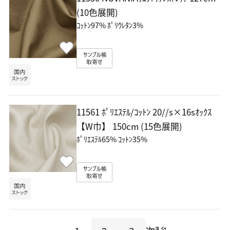
(10色展開)
ｺｯﾄﾝ97% ﾎﾟﾘｳﾚﾀﾝ3%
11561 ﾎﾟﾘｴｽﾃﾙ/ｺｯﾄﾝ 20//s×16sｵｯｸｽ
【W巾】
150cm (15色展開)
ﾎﾟﾘｴｽﾃﾙ65% ｺｯﾄﾝ35%