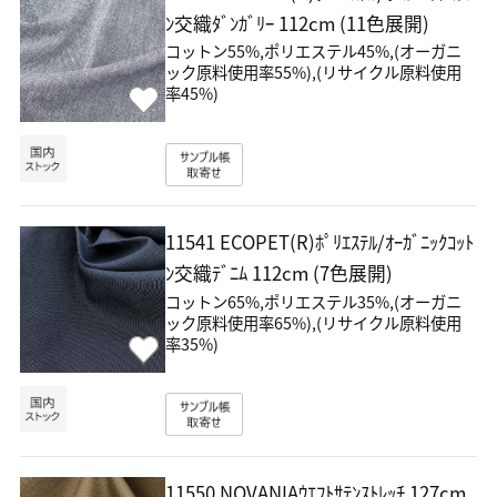
ﾝ交織ﾀﾞﾝｶﾞﾘｰ
112cm (11色展開)
コットン55%,ポリエステル45%,(オーガニ
ック原料使用率55%),(リサイクル原料使用
率45%)
11541 ECOPET(R)ﾎﾟﾘｴｽﾃﾙ/ｵｰｶﾞﾆｯｸｺｯﾄ
ﾝ交織ﾃﾞﾆﾑ
112cm (7色展開)
コットン65%,ポリエステル35%,(オーガニ
ック原料使用率65%),(リサイクル原料使用
率35%)
11550 NOVANIAｳｴﾌﾄｻﾃﾝｽﾄﾚｯﾁ
127cm