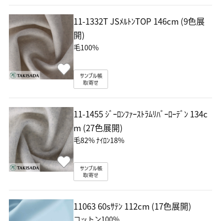
11-1332T JSﾒﾙﾄﾝTOP
146cm (9色展
開)
毛100%
11-1455 ｼﾞｰﾛﾝﾌｧｰｽﾄﾗﾑﾘﾊﾞｰﾛｰﾃﾞﾝ
134c
m (27色展開)
毛82% ﾅｲﾛﾝ18%
11063 60sｻﾃﾝ
112cm (17色展開)
コットン100%