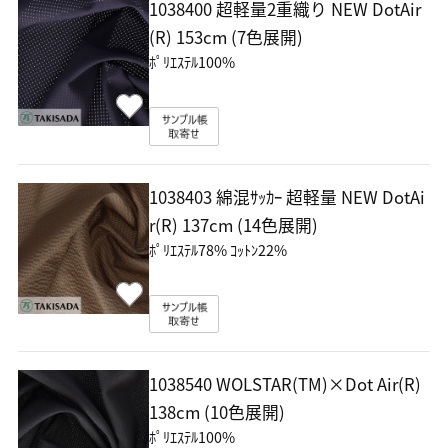
1038400 超軽量2重織り NEW DotAir
(R)
153cm (7色展開)
ﾎﾟﾘｴｽﾃﾙ100%
1038403 綿混ｻｯｶｰ 超軽量 NEW DotAi
r(R)
137cm (14色展開)
ﾎﾟﾘｴｽﾃﾙ78% ｺｯﾄﾝ22%
1038540 WOLSTAR(TM)×Dot Air(R)
138cm (10色展開)
ﾎﾟﾘｴｽﾃﾙ100%